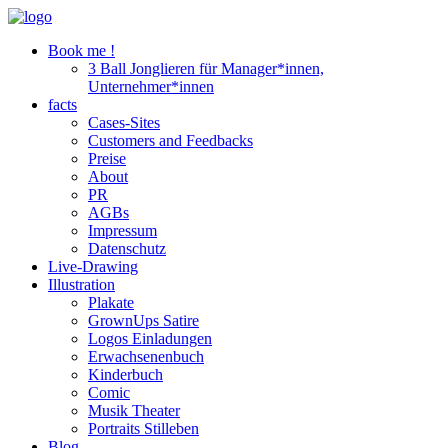
Book me !
3 Ball Jonglieren für Manager*innen,
Unternehmer*innen
facts
Cases-Sites
Customers and Feedbacks
Preise
About
PR
AGBs
Impressum
Datenschutz
Live-Drawing
Illustration
Plakate
GrownUps Satire
Logos Einladungen
Erwachsenenbuch
Kinderbuch
Comic
Musik Theater
Portraits Stilleben
Blog