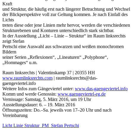
Kraft
und Struktur, die häufig erst nach längerer Betrachtung und Wechsel
der Blickperspektive voll zur Geltung kommen. Je nach Einfall des
Lichts
treten diese oder jene Linien mehr hervor, werden die verschiedenen
Strukturebenen und Konturen unterschiedlich stark sichtbar.
In der Ausstellung „Licht – Linie – Struktur“ im Raum linksrechts
zeigt Stefan
Pertschi eine Auswahl aus schwarzen und weißen monochromen
Bildern
seiner Serien „Reflexionen“, „Lineaturen“ „Polyphone“,
„Hommages“ u.m.
Raum linksrechts | Valentinskamp 37 | 20355 HH
www.raumlinksrechts.com
| raumlinksrechts@das-
gaengeviertel.info
Weitere Infos zum Gängeviertel unter:
www.das-gaengeviertel.info
Komm und werde Genossin:
www.gaengeviertel-eg.de
Vernissage: Samstag, 5. März 2016, um 19 Uhr
Ausstellungsdauer: 6. – 19. März 2016
Öffnungszeiten: Do.–Sa. jeweils von 17–20 Uhr und nach
Vereinbarung
Licht Linie Struktur_PM_Stefan Pertschi