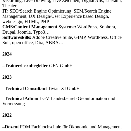
Recording, Live Drawing, Live Zeichnen, Digital Arts, Literatur,
Theater
IT:
SEO/Search Engine Optimierung, SEM/Search Engine
Management, UX Design/User Experience based Design,
webdesign, HTML, PHP
CMS/Content Management Systeme:
WordPress, Sophora,
Drupal, Joomla, Typo3…
Softwareskills:
Adobe Creative Suite, GIMP, WordPress, Office
Suit, open office, Dira, ABBA…
2024
–
Trainer/Lernbegleiter
GFN GmbH
2023
–
Technical Consultant
Tivian XI GmbH
–
Technical Admin
LGV Landesbetrieb Geoinformation und
Vermessung
2022
–
Dozent
FOM Fachhochschule für Ökonomie und Management