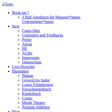
Book me !
3 Ball Jonglieren für Manager*innen,
Unternehmer*innen
facts
Cases-Sites
Customers and Feedbacks
Preise
About
PR
AGBs
Impressum
Datenschutz
Live-Drawing
Illustration
Plakate
GrownUps Satire
Logos Einladungen
Erwachsenenbuch
Kinderbuch
Comic
Musik Theater
Portraits Stilleben
Blog