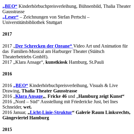
„BEO“
Kinderhörbuchpreisverleihung, Bühnenbild, Thalia Theater
Gausstrasse
„Leser“
– Zeichnungen von Stefan Pertschi –
Universtitätsbibliothek Stuttgart
2017
2017 „
Der Schrecken der Ozeane“
Video Art und Animation für
das Familien-Musical am Harburger Theater (Stäitsch
Theaterbetriebs GmbH).
2017 „Klara Ansage“,
kunstkiosk
Hamburg, St.Pauli
2016
2016
„BEO“
Kinderhörbuchpreisverleihung, Visuals & Live
Drawing,
Thalia Theater Gausstrasse
2016 „
Klara Ansage
„
,
Fricke 46
und „
Hamburg zeigt Kunst“
2016 „Nord – Süd“ Ausstellung mit Friedericke Just, bei Ines
Schneider,
wet.
2016 Januar,
„
Licht-Linie-Struktur
“
Galerie Raum Linksrechts,
Gängeviertel Hamburg
2015