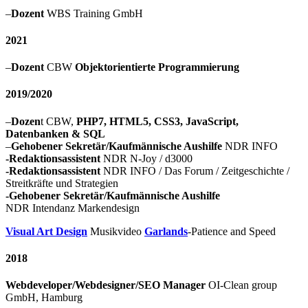
–
Dozent
WBS Training GmbH
2021
–
Dozent
CBW
Objektorientierte Programmierung
2019/2020
–
Dozen
t CBW,
PHP7, HTML5, CSS3, JavaScript,
Datenbanken & SQL
–
Gehobener Sekretär/Kaufmännische Aushilfe
NDR INFO
-Redaktionsassistent
NDR N-Joy / d3000
-Redaktionsassistent
NDR INFO / Das Forum / Zeitgeschichte /
Streitkräfte und Strategien
-Gehobener Sekretär/Kaufmännische Aushilfe
NDR Intendanz Markendesign
Visual Art Design
Musikvideo
Garlands
-Patience and Speed
2018
Webdeveloper/Webdesigner/SEO Manager
OI-Clean group
GmbH, Hamburg