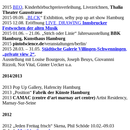
2015
BEO
, Kinderhörbuchpreisverleihung, Livezeichnen,
Thalia
Theater Gausstrasse
2015 09.09. „
BLCK
“ Exhibition, selby pop up art show Hamburg
2015 12.08. Eröffnung
LIVE_DRAWING
Innsbrucker
Festwochen der alten Musik
2015 01.06. – 21.06. „Strich oder Linie“ Jahresausstellung
BBK
Hamburg, Kunsthaus Hamburg
2015
pintofscience.de
/veranstaltungen/berlin/
2015 28.03. – 31.05.
Städtische Galerie Villingen-Schwenningen
,
„private view 2“
,
Ausstellung mit Louise Bourgeois, Joseph Beuys, Giovannni
Rizzoli, Not Vital, Günter Uecker u.a.
2014/2013
2013 Pop Up Gallery, Hafencity Hamburg
2013 „Position“
Fabrik der Künste Hamburg
2013
CAMAC (centre d‘art marnay art centre)
Artist Residency,
Marnay-Sur-Seine
2012
2012 „Jeden Freitag frisch“ Skena, Phil Schöde 10.02.-09.03