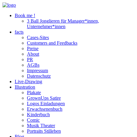
Book me !
3 Ball Jonglieren für Manager*innen,
Unternehmer*innen
facts
Cases-Sites
Customers and Feedbacks
Preise
About
PR
AGBs
Impressum
Datenschutz
Live-Drawing
Illustration
Plakate
GrownUps Satire
Logos Einladungen
Erwachsenenbuch
Kinderbuch
Comic
Musik Theater
Portraits Stilleben
Blog