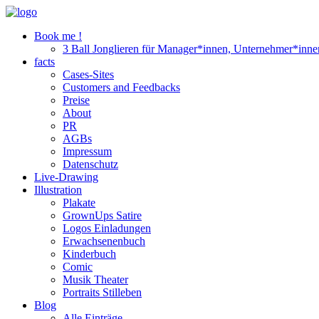
Book me !
3 Ball Jonglieren für Manager*innen, Unternehmer*inne
facts
Cases-Sites
Customers and Feedbacks
Preise
About
PR
AGBs
Impressum
Datenschutz
Live-Drawing
Illustration
Plakate
GrownUps Satire
Logos Einladungen
Erwachsenenbuch
Kinderbuch
Comic
Musik Theater
Portraits Stilleben
Blog
Alle Einträge