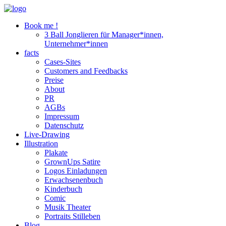
Book me !
3 Ball Jonglieren für Manager*innen,
Unternehmer*innen
facts
Cases-Sites
Customers and Feedbacks
Preise
About
PR
AGBs
Impressum
Datenschutz
Live-Drawing
Illustration
Plakate
GrownUps Satire
Logos Einladungen
Erwachsenenbuch
Kinderbuch
Comic
Musik Theater
Portraits Stilleben
Blog