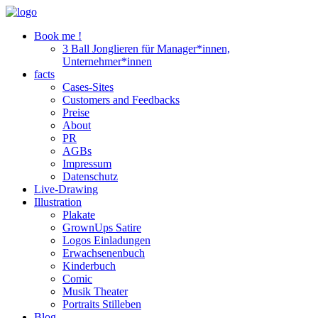
Book me !
3 Ball Jonglieren für Manager*innen,
Unternehmer*innen
facts
Cases-Sites
Customers and Feedbacks
Preise
About
PR
AGBs
Impressum
Datenschutz
Live-Drawing
Illustration
Plakate
GrownUps Satire
Logos Einladungen
Erwachsenenbuch
Kinderbuch
Comic
Musik Theater
Portraits Stilleben
Blog