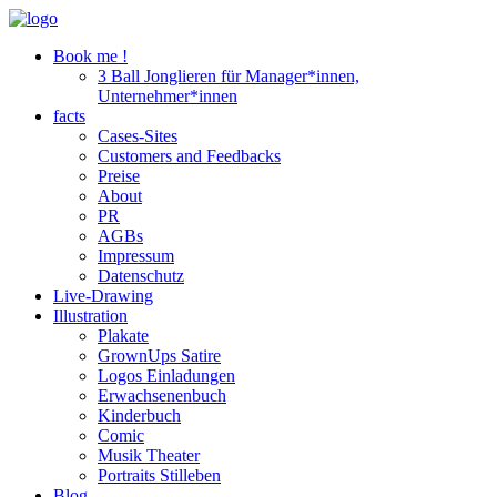
Book me !
3 Ball Jonglieren für Manager*innen,
Unternehmer*innen
facts
Cases-Sites
Customers and Feedbacks
Preise
About
PR
AGBs
Impressum
Datenschutz
Live-Drawing
Illustration
Plakate
GrownUps Satire
Logos Einladungen
Erwachsenenbuch
Kinderbuch
Comic
Musik Theater
Portraits Stilleben
Blog