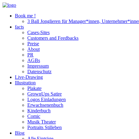
Book me !
3 Ball Jonglieren für Manager*innen, Unternehmer*inne
facts
Cases-Sites
Customers and Feedbacks
Preise
About
PR
AGBs
Impressum
Datenschutz
Live-Drawing
Illustration
Plakate
GrownUps Satire
Logos Einladungen
Erwachsenenbuch
Kinderbuch
Comic
Musik Theater
Portraits Stilleben
Blog
Alle Einträge