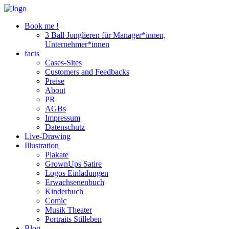
Book me !
3 Ball Jonglieren für Manager*innen,
Unternehmer*innen
facts
Cases-Sites
Customers and Feedbacks
Preise
About
PR
AGBs
Impressum
Datenschutz
Live-Drawing
Illustration
Plakate
GrownUps Satire
Logos Einladungen
Erwachsenenbuch
Kinderbuch
Comic
Musik Theater
Portraits Stilleben
Blog