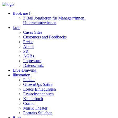
Book me !
3 Ball Jonglieren für Manager*innen,
Unternehmer*innen
facts
Cases-Sites
Customers and Feedbacks
Preise
About
PR
AGBs
Impressum
Datenschutz
Live-Drawing
Illustration
Plakate
GrownUps Satire
Logos Einladungen
Erwachsenenbuch
Kinderbuch
Comic
Musik Theater
Portraits Stilleben
Blog