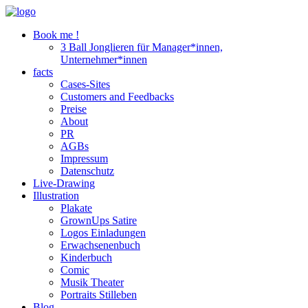
Book me !
3 Ball Jonglieren für Manager*innen,
Unternehmer*innen
facts
Cases-Sites
Customers and Feedbacks
Preise
About
PR
AGBs
Impressum
Datenschutz
Live-Drawing
Illustration
Plakate
GrownUps Satire
Logos Einladungen
Erwachsenenbuch
Kinderbuch
Comic
Musik Theater
Portraits Stilleben
Blog