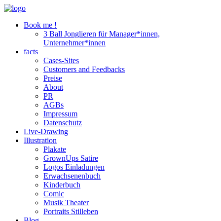
Book me !
3 Ball Jonglieren für Manager*innen,
Unternehmer*innen
facts
Cases-Sites
Customers and Feedbacks
Preise
About
PR
AGBs
Impressum
Datenschutz
Live-Drawing
Illustration
Plakate
GrownUps Satire
Logos Einladungen
Erwachsenenbuch
Kinderbuch
Comic
Musik Theater
Portraits Stilleben
Blog