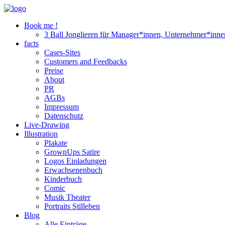
Book me !
3 Ball Jonglieren für Manager*innen, Unternehmer*inne
facts
Cases-Sites
Customers and Feedbacks
Preise
About
PR
AGBs
Impressum
Datenschutz
Live-Drawing
Illustration
Plakate
GrownUps Satire
Logos Einladungen
Erwachsenenbuch
Kinderbuch
Comic
Musik Theater
Portraits Stilleben
Blog
Alle Einträge