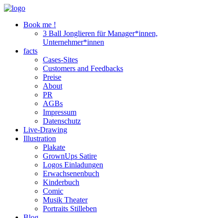
Book me !
3 Ball Jonglieren für Manager*innen,
Unternehmer*innen
facts
Cases-Sites
Customers and Feedbacks
Preise
About
PR
AGBs
Impressum
Datenschutz
Live-Drawing
Illustration
Plakate
GrownUps Satire
Logos Einladungen
Erwachsenenbuch
Kinderbuch
Comic
Musik Theater
Portraits Stilleben
Blog