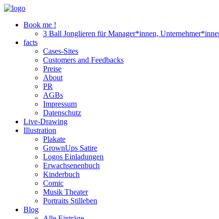
Book me !
3 Ball Jonglieren für Manager*innen, Unternehmer*inne
facts
Cases-Sites
Customers and Feedbacks
Preise
About
PR
AGBs
Impressum
Datenschutz
Live-Drawing
Illustration
Plakate
GrownUps Satire
Logos Einladungen
Erwachsenenbuch
Kinderbuch
Comic
Musik Theater
Portraits Stilleben
Blog
Alle Einträge