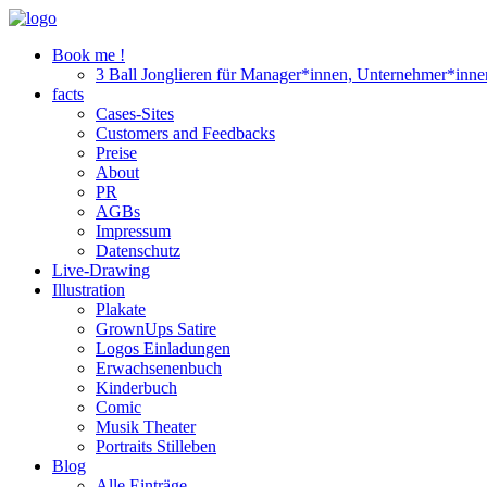
Book me !
3 Ball Jonglieren für Manager*innen, Unternehmer*inne
facts
Cases-Sites
Customers and Feedbacks
Preise
About
PR
AGBs
Impressum
Datenschutz
Live-Drawing
Illustration
Plakate
GrownUps Satire
Logos Einladungen
Erwachsenenbuch
Kinderbuch
Comic
Musik Theater
Portraits Stilleben
Blog
Alle Einträge