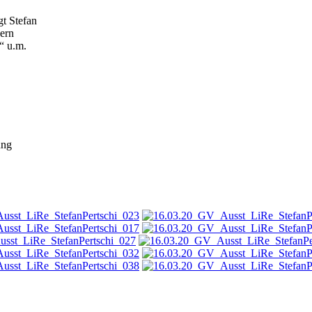
gt Stefan
ern
“ u.m.
ung